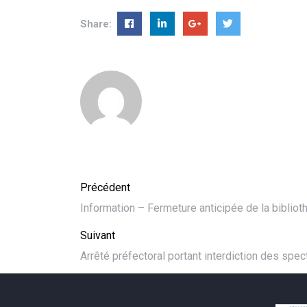
Share:
Précédent
Information – Fermeture anticipée de la biblio
Suivant
Arrêté préfectoral portant interdiction des spec