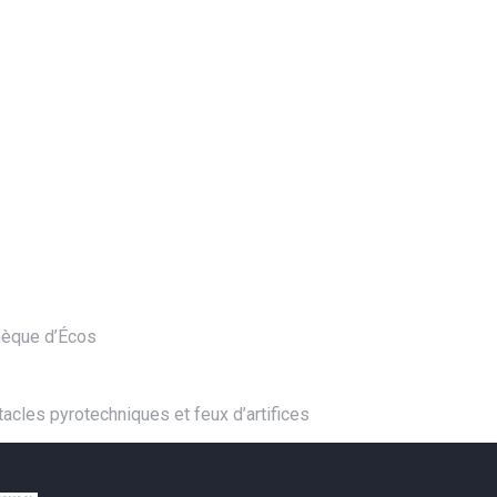
thèque d’Écos
tacles pyrotechniques et feux d’artifices