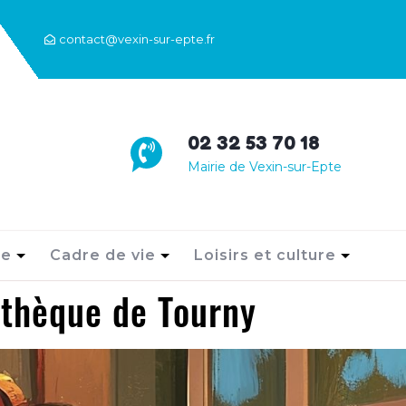
contact@vexin-sur-epte.fr
02 32 53 70 18
Mairie de Vexin-sur-Epte
ie
Cadre de vie
Loisirs et culture
athèque de Tourny