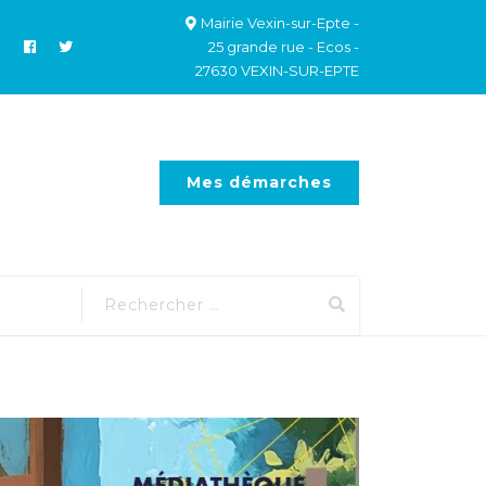
Mairie Vexin-sur-Epte -
25 grande rue - Ecos -
27630 VEXIN-SUR-EPTE
Mes démarches