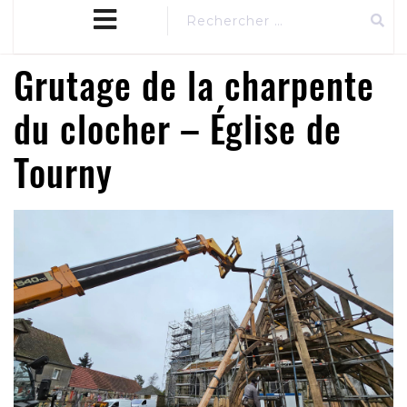
close
MENU
menu
Grutage de la charpente
du clocher – Église de
Tourny