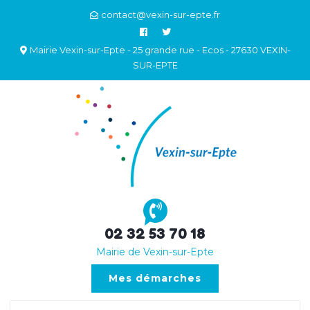
contact@vexin-sur-epte.fr
Mairie Vexin-sur-Epte - 25 grande rue - Ecos - 27630 VEXIN-
SUR-EPTE
02 32 53 70 18
Mairie de Vexin-sur-Epte
Mes démarches