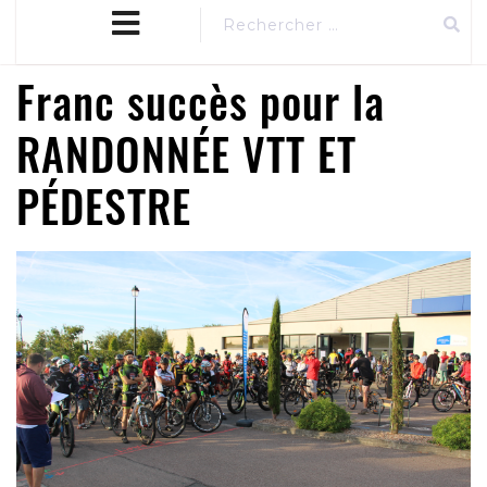
close
MENU
menu
Franc succès pour la
RANDONNÉE VTT ET
PÉDESTRE