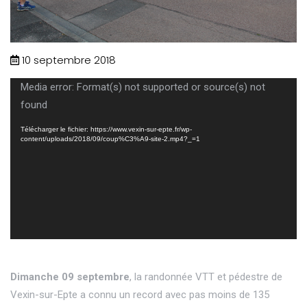
10 septembre 2018
Lecteur
Media error: Format(s) not supported or source(s) not
vidéo
found
Télécharger le fichier: https://www.vexin-sur-epte.fr/wp-
content/uploads/2018/09/coup%C3%A9-site-2.mp4?_=1
Dimanche 09 septembre
, la randonnée VTT et pédestre de
Vexin-sur-Epte a connu un record avec pas moins de 135