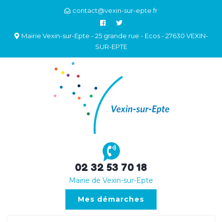
contact@vexin-sur-epte.fr
Mairie Vexin-sur-Epte - 25 grande rue - Ecos - 27630 VEXIN-
SUR-EPTE
02 32 53 70 18
Mairie de Vexin-sur-Epte
Mes démarches