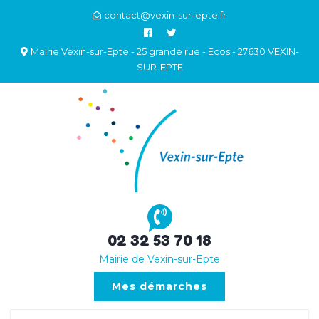
contact@vexin-sur-epte.fr
Mairie Vexin-sur-Epte - 25 grande rue - Ecos - 27630 VEXIN-
SUR-EPTE
02 32 53 70 18
Mairie de Vexin-sur-Epte
Mes démarches