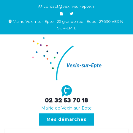
contact@vexin-sur-epte.fr
Mairie Vexin-sur-Epte - 25 grande rue - Ecos - 27630 VEXIN-
SUR-EPTE
02 32 53 70 18
Mairie de Vexin-sur-Epte
Mes démarches