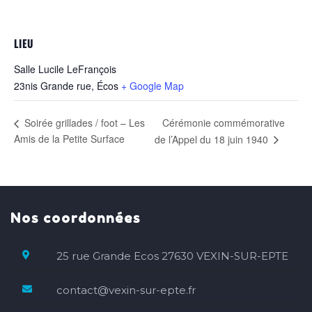
LIEU
Salle Lucile LeFrançois
23nis Grande rue, Écos
+ Google Map
Cérémonie commémorative
Soirée grillades / foot – Les
Amis de la Petite Surface
de l’Appel du 18 juin 1940
Nos coordonnées
25 rue Grande Ecos 27630 VEXIN-SUR-EPTE
contact@vexin-sur-epte.fr